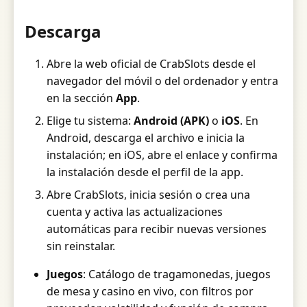
Descarga
Abre la web oficial de CrabSlots desde el
navegador del móvil o del ordenador y entra
en la sección
App
.
Elige tu sistema:
Android (APK)
o
iOS
. En
Android, descarga el archivo e inicia la
instalación; en iOS, abre el enlace y confirma
la instalación desde el perfil de la app.
Abre CrabSlots, inicia sesión o crea una
cuenta y activa las actualizaciones
automáticas para recibir nuevas versiones
sin reinstalar.
Juegos
: Catálogo de tragamonedas, juegos
de mesa y casino en vivo, con filtros por