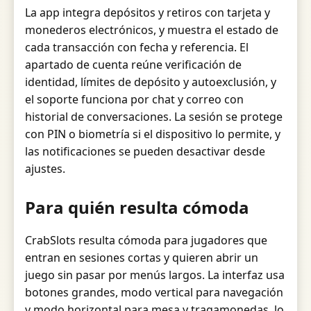
La app integra depósitos y retiros con tarjeta y
monederos electrónicos, y muestra el estado de
cada transacción con fecha y referencia. El
apartado de cuenta reúne verificación de
identidad, límites de depósito y autoexclusión, y
el soporte funciona por chat y correo con
historial de conversaciones. La sesión se protege
con PIN o biometría si el dispositivo lo permite, y
las notificaciones se pueden desactivar desde
ajustes.
Para quién resulta cómoda
CrabSlots resulta cómoda para jugadores que
entran en sesiones cortas y quieren abrir un
juego sin pasar por menús largos. La interfaz usa
botones grandes, modo vertical para navegación
y modo horizontal para mesa y tragamonedas, lo