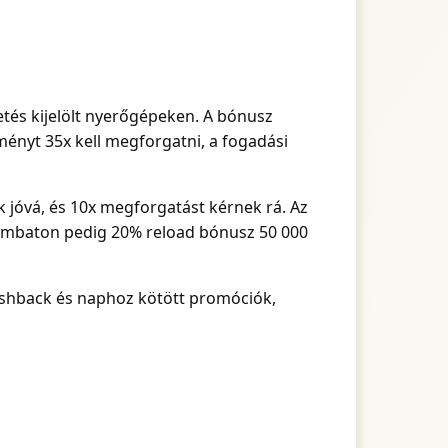
etés kijelölt nyerőgépeken. A bónusz
ényt 35x kell megforgatni, a fogadási
ák jóvá, és 10x megforgatást kérnek rá. Az
szombaton pedig 20% reload bónusz 50 000
cashback és naphoz kötött promóciók,