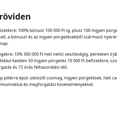
röviden
izetésre: 100% bónusz 100 000 Ft-ig, plusz 100 ingyen pörg
kell, a bónuszt és az ingyen pörgetésekből származó nyerem
 nap.
égekre: 10% 300 000 Ft heti nettó veszteségig, pénteken írj
 például kedden 50 ingyen pörgetés 10 000 Ft befizetésre, 
rgatás és 72 órás felhasználási idő.
gy pillérre épül: üdvözlő csomag, ingyen pörgetések, heti 
minimumokkal és megforgatási követelményekkel.