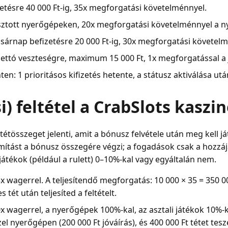
tésre 40 000 Ft-ig, 35x megforgatási követelménnyel.
sztott nyerőgépeken, 20x megforgatási követelménnyel a 
rnap befizetésre 20 000 Ft-ig, 30x megforgatási követelm
ttó veszteségre, maximum 15 000 Ft, 1x megforgatással a j
ten: 1 prioritásos kifizetés hetente, a státusz aktiválása utá
) feltétel a CrabSlots kaszi
s tétösszeget jelenti, amit a bónusz felvétele után meg kell
mítást a bónusz összegére végzi; a fogadások csak a hozzáj
játékok (például a rulett) 0–10%-kal vagy egyáltalán nem.
x wagerrel. A teljesítendő megforgatás: 10 000 × 35 = 350 
 tét után teljesíted a feltételt.
x wagerrel, a nyerőgépek 100%-kal, az asztali játékok 10%-k
zel nyerőgépen (200 000 Ft jóváírás), és 400 000 Ft tétet tesz