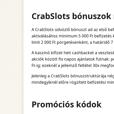
CrabSlots bónuszok 
A CrabSlots üdvözlő bónuszt ad az első bef
aktiválásához minimum 5 000 Ft befizetés 
limit 2 000 Ft pörgetésenként, a határidő 7
A kaszinó kifizet heti cashbacket a vesztes
akciók között fix napos ajánlatok futnak:
Ft-ig; ezeknél a jellemző feltétel 30x megfo
Jelenleg a CrabSlots bónuszstruktúrája né
mindegyiknél előre rögzített befizetési 
Promóciós kódok