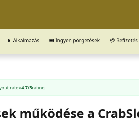
📱 Alkalmazás
🎟️ Ingyen pörgetések
💳 Befizetés
yout rate
⭐
4.7/5
rating
ek működése a CrabSlo