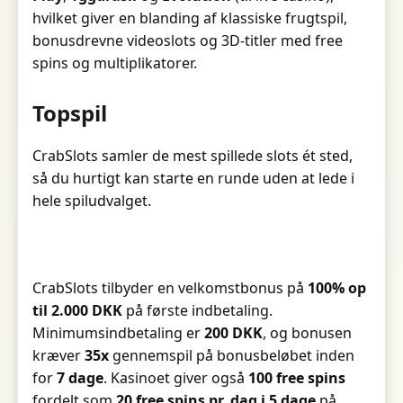
hvilket giver en blanding af klassiske frugtspil,
bonusdrevne videoslots og 3D-titler med free
spins og multiplikatorer.
Topspil
CrabSlots samler de mest spillede slots ét sted,
så du hurtigt kan starte en runde uden at lede i
hele spiludvalget.
CrabSlots tilbyder en velkomstbonus på
100% op
til 2.000 DKK
på første indbetaling.
Minimumsindbetaling er
200 DKK
, og bonusen
kræver
35x
gennemspil på bonusbeløbet inden
for
7 dage
. Kasinoet giver også
100 free spins
fordelt som
20 free spins pr. dag i 5 dage
på