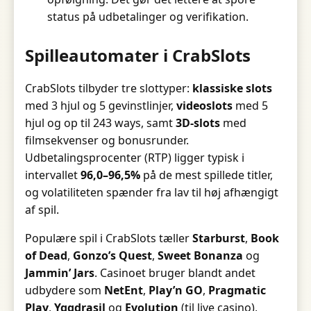
status på udbetalinger og verifikation.
Spilleautomater i CrabSlots
CrabSlots tilbyder tre slottyper:
klassiske slots
med 3 hjul og 5 gevinstlinjer,
videoslots
med 5
hjul og op til 243 ways, samt
3D-slots
med
filmsekvenser og bonusrunder.
Udbetalingsprocenter (RTP) ligger typisk i
intervallet
96,0–96,5%
på de mest spillede titler,
og volatiliteten spænder fra lav til høj afhængigt
af spil.
Populære spil i CrabSlots tæller
Starburst
,
Book
of Dead
,
Gonzo’s Quest
,
Sweet Bonanza
og
Jammin’ Jars
. Casinoet bruger blandt andet
udbydere som
NetEnt
,
Play’n GO
,
Pragmatic
Play
,
Yggdrasil
og
Evolution
(til live casino),