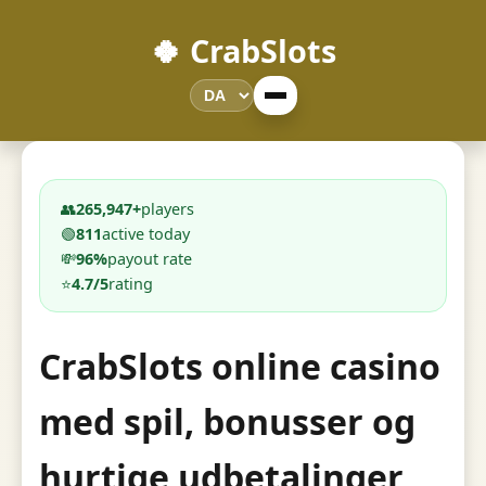
🍀 CrabSlots
👥
265,947+
players
🟢
811
active today
💸
96%
payout rate
⭐
4.7/5
rating
CrabSlots online casino
med spil, bonusser og
hurtige udbetalinger