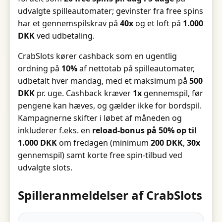
udvalgte spilleautomater; gevinster fra free spins
har et gennemspilskrav på
40x
og et loft på
1.000
DKK
ved udbetaling.
CrabSlots kører cashback som en ugentlig
ordning på
10%
af nettotab på spilleautomater,
udbetalt hver mandag, med et maksimum på
500
DKK
pr. uge. Cashback kræver
1x
gennemspil, før
pengene kan hæves, og gælder ikke for bordspil.
Kampagnerne skifter i løbet af måneden og
inkluderer f.eks. en
reload-bonus på 50% op til
1.000 DKK
om fredagen (minimum
200 DKK
,
30x
gennemspil) samt korte free spin-tilbud ved
udvalgte slots.
Spilleranmeldelser af CrabSlots