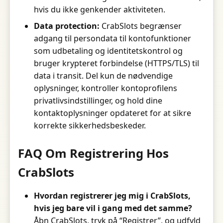
hvis du ikke genkender aktiviteten.
Data protection:
CrabSlots begrænser
adgang til persondata til kontofunktioner
som udbetaling og identitetskontrol og
bruger krypteret forbindelse (HTTPS/TLS) til
data i transit. Del kun de nødvendige
oplysninger, kontroller kontoprofilens
privatlivsindstillinger, og hold dine
kontaktoplysninger opdateret for at sikre
korrekte sikkerhedsbeskeder.
FAQ Om Registrering Hos
CrabSlots
Hvordan registrerer jeg mig i CrabSlots,
hvis jeg bare vil i gang med det samme?
Åbn CrabSlots, tryk på “Registrer”, og udfyld