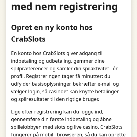
med nem registrering
Opret en ny konto hos
CrabSlots
En konto hos CrabSlots giver adgang til
indbetaling og udbetaling, gemmer dine
spilpræferencer og samler din spilaktivitet i én
profil. Registreringen tager få minutter: du
udfylder basisoplysninger, bekræfter e-mail og
vælger login, så casinoet kan knytte betalinger
og spilresultater til den rigtige bruger.
Lige efter registrering kan du logge ind,
gennemføre din første indbetaling og åbne
spillelobbyen med slots og live casino. CrabSlots
fungerer på mobil i browseren, så du kan oprette