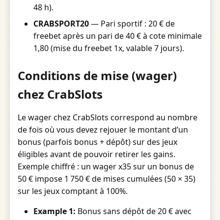
48 h).
CRABSPORT20
— Pari sportif : 20 € de
freebet après un pari de 40 € à cote minimale
1,80 (mise du freebet 1x, valable 7 jours).
Conditions de mise (wager)
chez CrabSlots
Le wager chez CrabSlots correspond au nombre
de fois où vous devez rejouer le montant d’un
bonus (parfois bonus + dépôt) sur des jeux
éligibles avant de pouvoir retirer les gains.
Exemple chiffré : un wager x35 sur un bonus de
50 € impose 1 750 € de mises cumulées (50 × 35)
sur les jeux comptant à 100%.
Example 1:
Bonus sans dépôt de 20 € avec