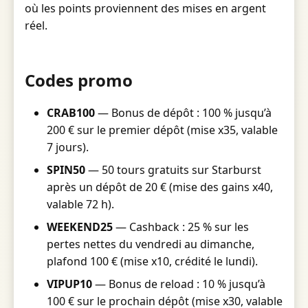
où les points proviennent des mises en argent
réel.
Codes promo
CRAB100
— Bonus de dépôt : 100 % jusqu’à
200 € sur le premier dépôt (mise x35, valable
7 jours).
SPIN50
— 50 tours gratuits sur Starburst
après un dépôt de 20 € (mise des gains x40,
valable 72 h).
WEEKEND25
— Cashback : 25 % sur les
pertes nettes du vendredi au dimanche,
plafond 100 € (mise x10, crédité le lundi).
VIPUP10
— Bonus de reload : 10 % jusqu’à
100 € sur le prochain dépôt (mise x30, valable