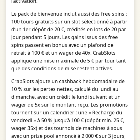
l’activation.
Le pack de bienvenue inclut aussi des free spins :
100 tours gratuits sur un slot sélectionné à partir
d’un 1er dépôt de 20 €, crédités en lots de 20 par
jour pendant 5 jours. Les gains issus des free
spins passent en bonus avec un plafond de
retrait à 100 € et un wager de 40x. CrabSlots
applique une mise maximale de 5 € par tour tant
que des conditions de mise restent actives.
CrabSlots ajoute un cashback hebdomadaire de
10 % sur les pertes nettes, calculé du lundi au
dimanche, avec un crédit le lundi suivant et un
wager de 5x sur le montant reçu. Les promotions
tournent sur un calendrier : une « Recharge du
vendredi » à 50 % jusqu’à 100 € (dépôt min. 25 €,
wager 35x) et des tournois de machines à sous
avec un prize pool annoncé à 2 000 € sur 3 jours,