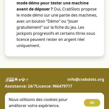
mode démo pour tester une machine
avant de déposer ?
Oui, CrabSlots propose
le mode démo sur une partie des machines,
avec un bouton “Démo” ou “Jouer
gratuitement” sur la fiche du jeu. Les
jackpots progressifs et certains titres sous
licence peuvent rester en argent réel
uniquement.
💰
🎰
🌟
♦️
💎
⚡
info@crabslots.org
Assistance: 24/7
Licence: 966479717
Jouez de manière responsable.
Nous utilisons des cookies pour
© 2019 -
2026
CrabSlots.
OK
améliorer votre expérience.