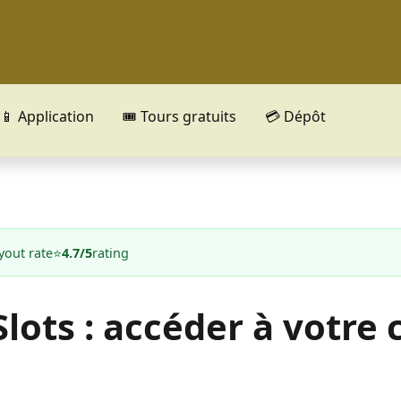
📱 Application
🎟️ Tours gratuits
💳 Dépôt
yout rate
⭐
4.7/5
rating
lots : accéder à votre