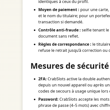
identiques à ceux du profil.
Moyen de paiement :
pour une carte, p
et le nom du titulaire; pour un portefe
transaction si demandé.
Contrôle anti-fraude :
selfie tenant le
document sans reflet.
Règles de correspondance :
le titula
refuse le retrait jusqu’à correction 
Mesures de sécurité 
2FA:
CrabSlots active la double authent
depuis un nouvel appareil ou après une
codes de secours à usage unique lors de
Password:
CrabSlots accepte les mots d
phrase de passe (4–5 mots) avec chiffr