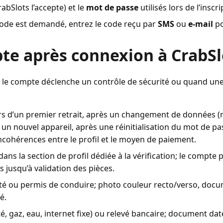
CrabSlots l’accepte) et le
mot de passe
utilisés lors de l’inscri
code est demandé, entrez le code reçu par
SMS
ou
e-mail
po
pte après connexion à CrabSl
le compte déclenche un contrôle de sécurité ou quand une
rs d’un premier retrait, après un changement de données (n
n nouvel appareil, après une réinitialisation du mot de pa
incohérences entre le profil et le moyen de paiement.
ns la section de profil dédiée à la vérification; le compte pe
s jusqu’à validation des pièces.
ité ou permis de conduire; photo couleur recto/verso, docum
é.
ité, gaz, eau, internet fixe) ou relevé bancaire; document d