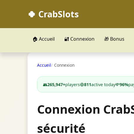
🍀 CrabSlots
🏠 Accueil
🔐 Connexion
🎁 Bonus
Accueil
Connexion
👥
265,947+
players
🟢
811
active today
💸
96%
pa
Connexion CrabS
sécurité